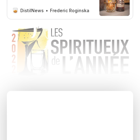
&Vinexpo Paris, les résultats de ses
premiers Trophées des Spiritueux de
DistilNews
Frederic Roginska
l’Année. Les lauréats sont : le
limoncello Mamma Mia! (coup de
coeur des cavistes), Bache-
Gabrielsen (catégorie éco-
responsable), Dartigalongue (caté…