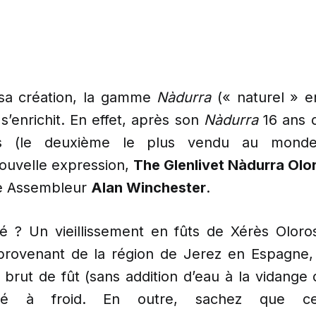
 sa création, la gamme
Nàdurra
(« naturel » e
s’enrichit. En effet, après son
Nàdurra
16 ans d
is (le deuxième le plus vendu au mond
ouvelle expression,
The Glenlivet Nàdurra Olo
re Assembleur
Alan Winchester
.
ité ? Un vieillissement en fûts de Xérès Olor
provenant de la région de Jerez en Espagne,
brut de fût (sans addition d’eau à la vidange 
tré à froid. En outre, sachez que cet