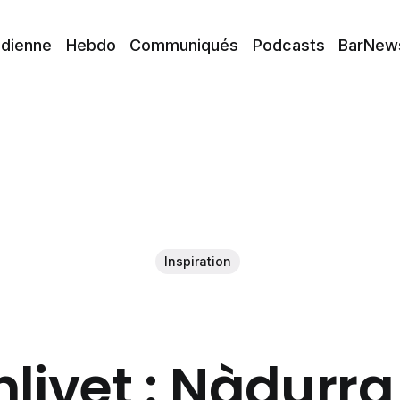
idienne
Hebdo
Communiqués
Podcasts
BarNew
Inspiration
nlivet : Nàdurra