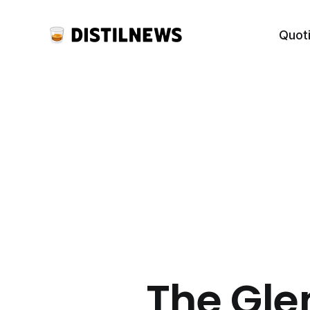
Quot
The Gle