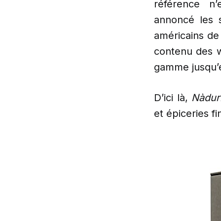
référence n
annoncé les 
américains de
contenu des w
gamme jusqu’
D’ici là,
Nàdur
et épiceries fi