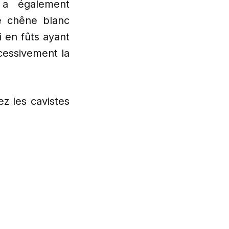
 également
de chêne blanc
li en fûts ayant
cessivement la
ez les cavistes