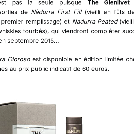
’est pas la seule puisque
The Glenlivet
a
sorties de
Nàdurra First Fill
(vieilli en fûts 
 premier remplissage) et
Nàdurra Peated
(vieil
hiskies tourbés), qui viendront compléter suc
en septembre 2015…
ra Oloroso
est disponible en édition limitée ch
nes au prix public indicatif de 60 euros.