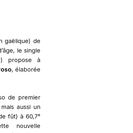
n gaëlique) de
’âge, le single
e) propose à
roso
, élaborée
oso de premier
 mais aussi un
de fût) à 60,7°
te nouvelle