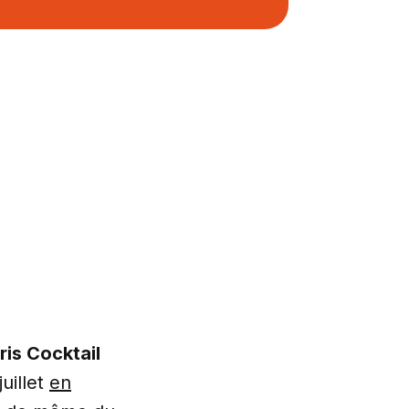
ris Cocktail
uillet
en