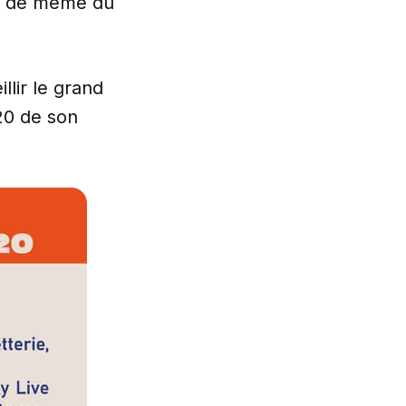
as de même du
lir le grand
020 de son