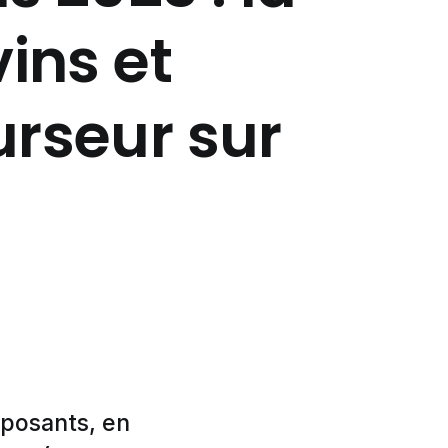
vins et
urseur sur
xposants, en