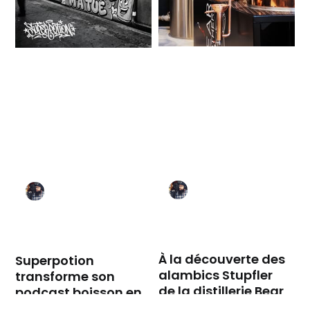
À la découverte des
Superpotion
alambics Stupfler
transforme son
de la distillerie Bear
podcast boisson en
Brothers
EP de rap