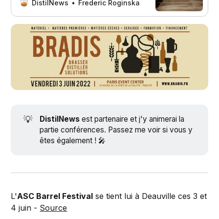
faille vous convaincre d’y faire un
DistilNews
Frederic Roginska
tour : DistilNews est partenaire et
j’aurai l’honneur d’animer la partie
conférences du salon !
💡
DistilNews
est partenaire et j'y animerai la
partie conférences. Passez me voir si vous y
êtes également ! 🎤
L'
ASC Barrel Festival
se tient lui à Deauville ces 3 et
4 juin -
Source