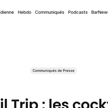
idienne
Hebdo
Communiqués
Podcasts
BarNew
Communiqués de Presse
l Trip : les cock