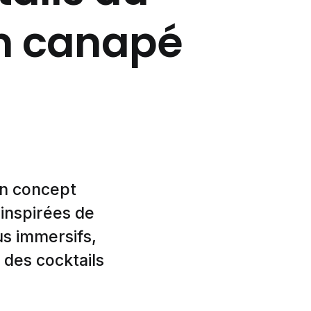
on canapé
 un concept
inspirées de
s immersifs,
 des cocktails