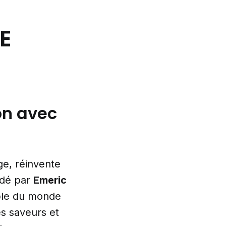
E
on avec
ge, réinvente
idé par
Emeric
ble du monde
es saveurs et