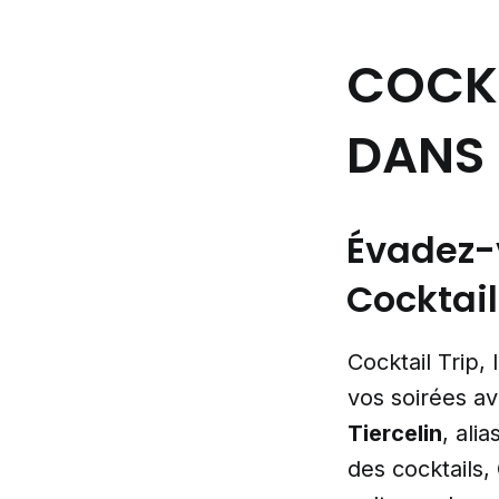
COCKT
DANS 
Évadez-v
Cocktail 
Cocktail Trip,
vos soirées a
Tiercelin
, alia
des cocktails,