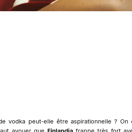
 vodka peut-elle être aspirationnelle ? On 
l faut avouer que
Finlandia
frappe très fort av