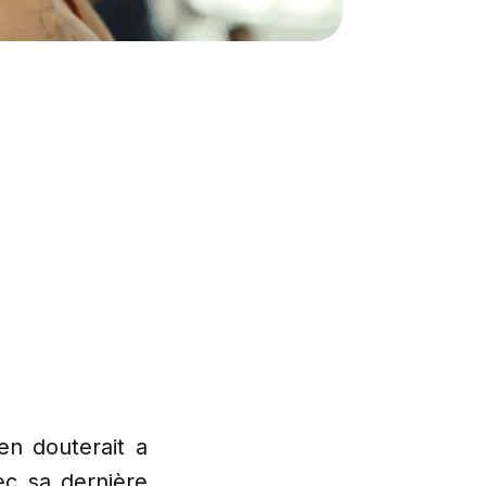
en douterait a
ec sa dernière