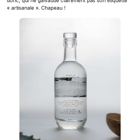
donc, qui ne galvaude clairement pas son étiquette
« artisanale ». Chapeau !