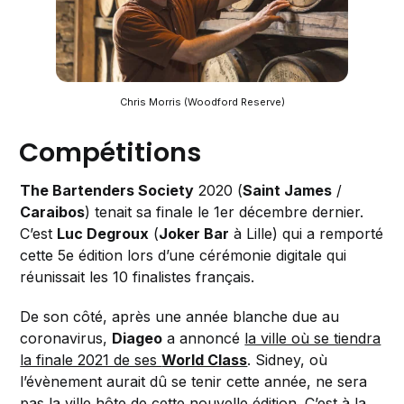
Chris Morris (Woodford Reserve)
Compétitions
The Bartenders Society
2020 (
Saint James
/
Caraibos
) tenait sa finale le 1er décembre dernier.
C’est
Luc Degroux
(
Joker Bar
à Lille) qui a remporté
cette 5e édition lors d’une cérémonie digitale qui
réunissait les 10 finalistes français.
De son côté, après une année blanche due au
coronavirus,
Diageo
a annoncé
la ville où se tiendra
la finale 2021 de ses
World Class
. Sidney, où
l’évènement aurait dû se tenir cette année, ne sera
pas la ville hôte de cette nouvelle édition. C’est à la