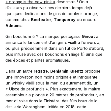
« orange is the new pink »
désormais ! On a
d’ailleurs pu observer ces derniers temps déjà
quelques déclinaisons de gins de couleur orange,
comme chez
Beefeater
,
Tanqueray
ou encore
Adnams
.
Gin bouchonné ? La marque portugaise
Ginout
a
annoncé le lancement d’
un gin « vieilli à l’envers »
,
ou plus précisemment dans un fût de Porto d’abord,
puis infusé avec des bouchons en liège (!) ainsi que
des épices et plantes aromatiques.
Dans un autre registre,
Benjamin Kuentz
propose
une innovation non moins originale et intriguante :
un whisky vieilli sous la mer
, ou autrement dit, un
« Uisce de profundis ». Plus exactement, le maître
assembleur a plongé à 20 mètres de profondeur, en
mer d’Iroise dans le Finistère, des fûts issus de la
distillerie Warenghem. Initiée en 2018, cette