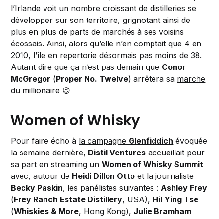
l’Irlande voit un nombre croissant de distilleries se
développer sur son territoire, grignotant ainsi de
plus en plus de parts de marchés à ses voisins
écossais. Ainsi, alors qu’elle n’en comptait que 4 en
2010, l’île en repertorie désormais pas moins de 38.
Autant dire que ça n’est pas demain que
Conor
McGregor
(
Proper No. Twelve
) arrêtera sa
marche
du millionaire
😉
Women of Whisky
Pour faire écho à
la campagne
Glenfiddich
évoquée
la semaine dernière,
Distil Ventures
accueillait pour
sa part en streaming
un
Women of Whisky Summit
avec, autour de
Heidi Dillon Otto
et la journaliste
Becky Paskin
, les panélistes suivantes :
Ashley Frey
(
Frey Ranch Estate Distillery
, USA),
Hil Ying Tse
(
Whiskies & More
, Hong Kong),
Julie Bramham