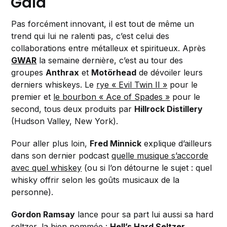
Gala
Pas forcément innovant, il est tout de même un
trend qui lui ne ralenti pas, c’est celui des
collaborations entre métalleux et spiritueux. Après
GWAR
la semaine dernière, c’est au tour des
groupes
Anthrax
et
Motörhead
de dévoiler leurs
derniers whiskeys. Le
rye « Evil Twin II »
pour le
premier et
le bourbon « Ace of Spades »
pour le
second, tous deux produits par
Hillrock Distillery
(Hudson Valley, New York).
Pour aller plus loin,
Fred Minnick
explique d’ailleurs
dans son dernier podcast
quelle musique s’accorde
avec quel whiskey
(ou si l’on détourne le sujet : quel
whisky offrir selon les goûts musicaux de la
personne).
Gordon Ramsay
lance pour sa part lui aussi sa hard
seltzer, la bien nommée :
Hell’s Hard Seltzer
.