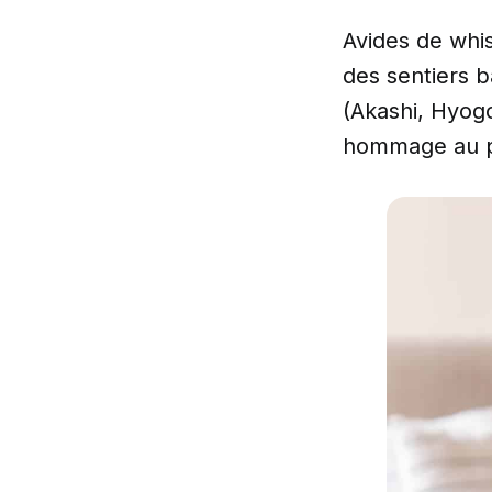
Avides de whis
des sentiers ba
(Akashi, Hyog
hommage au p