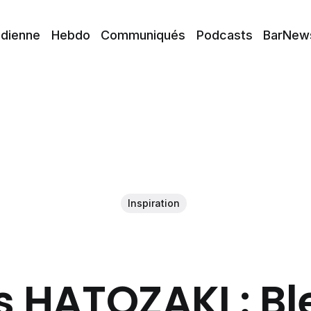
idienne
Hebdo
Communiqués
Podcasts
BarNew
Inspiration
s HATOZAKI : Bl