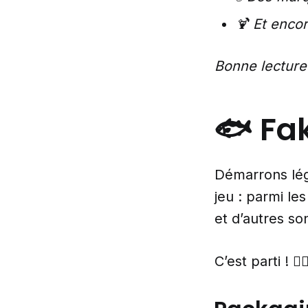
🍹 Et enco
Bonne lecture
🐟 Fa
Démarrons lége
jeu : parmi le
et d’autres son
C’est parti ! 🕵️‍♀