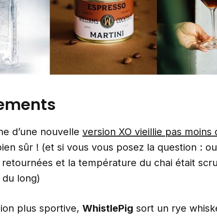
sements
he d’une nouvelle
version XO vieillie pas moins
ien sûr ! (et si vous vous posez la question : oui
 retournées et la température du chai était sc
 du long)
ion plus sportive,
WhistlePig
sort un rye whisk