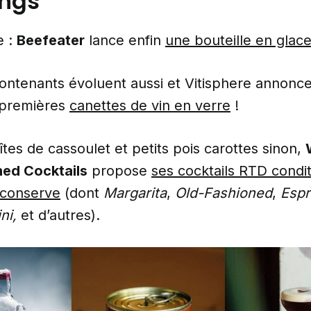
ngs
e :
Beefeater
lance enfin
une bouteille en glac
contenants évoluent aussi et Vitisphere annonc
 premières
canettes de vin en verre
!
tes de cassoulet et petits pois carottes sinon,
ed Cocktails
propose
ses cocktails RTD condi
 conserve
(dont
Margarita
,
Old-Fashioned
,
Esp
ini,
et d’autres).