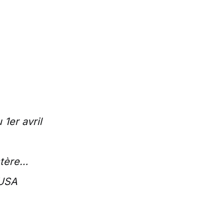
 1er avril
stère…
 USA