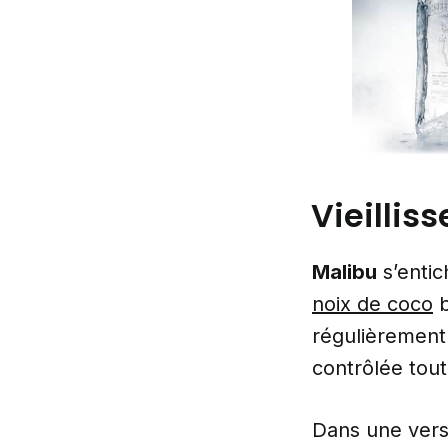
Vieillis
Malibu
s’entic
noix de coco
b
régulièrement
contrôlée tout
Dans une vers