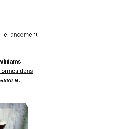
e
!
e le lancement
Williams
tionnés dans
resso
et