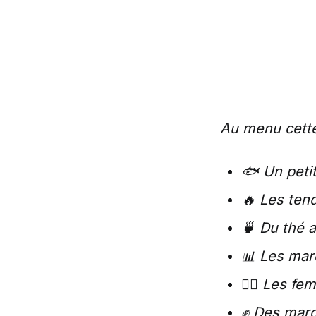
Au menu cette
🐟 Un petit
🔥 Les ten
🍵 Du thé 
📊 Les mar
🦸‍♀️ Les f
✊ Des marq