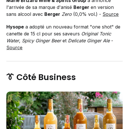
Marie Brizard Wine & Spirits Group
a annoncé
l'arrivée de sa marque d'anisé
Berger
en version
sans alcool avec
Berger
Zero
(0,0% vol.) -
Source
Hysope
a adopté un nouveau format "one shot" de
canette de 15 cl pour ses saveurs
Original Tonic
Water
,
Spicy Ginger Beer
et
Delicate Ginger Ale
-
Source
👔 Côté Business