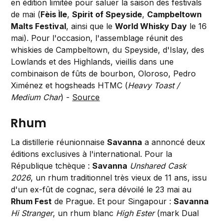
en édition limitée pour saluer la saison des festivals
de mai (
Fèis Ìle
,
Spirit of Speyside
,
Campbeltown
Malts Festival
, ainsi que le
World Whisky Day
le 16
mai). Pour l'occasion, l'assemblage réunit des
whiskies de Campbeltown, du Speyside, d'Islay, des
Lowlands et des Highlands, vieillis dans une
combinaison de fûts de bourbon, Oloroso, Pedro
Ximénez et hogsheads HTMC (
Heavy Toast /
Medium Char
) -
Source
Rhum
La distillerie réunionnaise
Savanna
a annoncé deux
éditions exclusives à l'international. Pour la
République tchèque :
Savanna
Unshared Cask
2026
, un rhum traditionnel très vieux de 11 ans, issu
d'un ex-fût de cognac, sera dévoilé le 23 mai au
Rhum Fest
de Prague. Et pour Singapour :
Savanna
Hi Stranger
, un rhum blanc
High Ester
(mark Dual