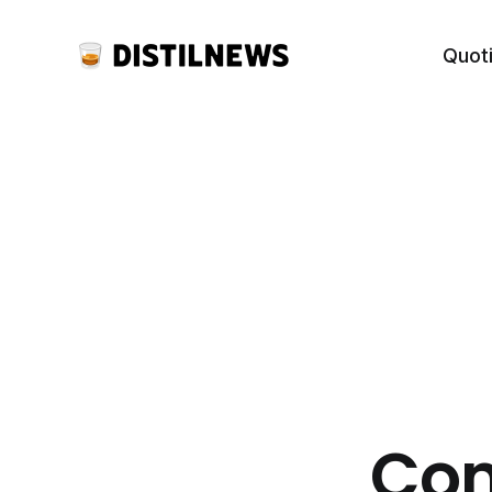
Quot
Com