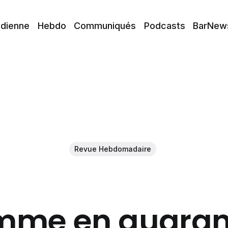
idienne
Hebdo
Communiqués
Podcasts
BarNew
Revue Hebdomadaire
me en quaran