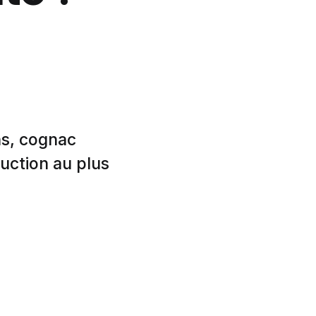
ns, cognac
duction au plus
!