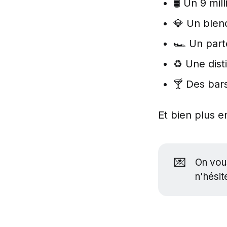
🛢 Un 9 mil
💎 Un blen
🏎 Un part
♻ Une disti
🍸 Des bars
Et bien plus e
💌
On vous
n'hésit