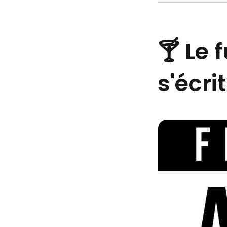
🍸 Le 
s'écri