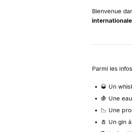
Bienvenue da
internationale
Parmi les info
🥃 Un whis
🍇 Une eau
📉 Une pro
🧂 Un gin à