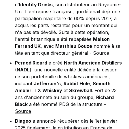
d'
Identity Drinks
, son distributeur au Royaume-
Uni. L'entreprise française, qui détenait déjà une
participation majoritaire de 60% depuis 2017, a
acquis les parts restantes pour un montant qui
n'a pas été dévoilé. Suite à cette opération,
l'entité britannique a été rebaptisée
Maison
Ferrand UK
, avec
Matthieu Gouze
nommé à sa
tête en tant que directeur général -
Source
Pernod Ricard
a créé
North American Distillers
(
NADL
), une nouvelle entité dédiée à la gestion
de son portefeuille de whiskeys américains,
incluant
Jefferson's
,
Rabbit Hole
,
Smooth
Ambler
,
TX Whiskey
et
Skrewball
. Fort de 23
ans d'ancienneté au sein du groupe,
Richard
Black
a été nommé PDG de la structure -
Source
Diageo
a annoncé récupérer dès le 1er janvier
2025 finalement, la distribution en France de