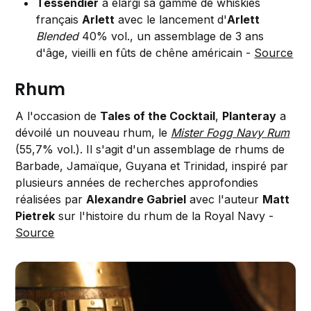
Tessendier
a élargi sa gamme de whiskies
français
Arlett
avec le lancement d'
Arlett
Blended
40% vol., un assemblage de 3 ans
d'âge, vieilli en fûts de chêne américain -
Source
Rhum
A l'occasion de
Tales of the Cocktail
,
Planteray
a
dévoilé un nouveau rhum, le
Mister Fogg Navy Rum
(55,7% vol.). Il s'agit d'un assemblage de rhums de
Barbade, Jamaïque, Guyana et Trinidad, inspiré par
plusieurs années de recherches approfondies
réalisées par
Alexandre Gabriel
avec l'auteur
Matt
Pietrek
sur l'histoire du rhum de la Royal Navy -
Source