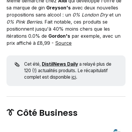
Même démarche chez
Aldi
qui développe l'offre de
sa marque de gin
Greyson's
avec deux nouvelles
propositions sans alcool : un
0% London Dry
et un
0% Pink Berries
. Fait notable, ces produits se
positionnent jusqu'à 40% moins chers que les
itérations 0.0% de
Gordon's
par exemple, avec un
prix affiché à £8,99 -
Source
🗞️
Cet été,
DistilNews Daily
a relayé plus de
120 (!) actualités produits. Le récapitulatif
complet est disponible
ici
.
👔 Côté Business