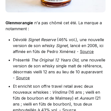
Glenmorangie
n'a pas chômé cet été. La marque a
notamment :
Dévoilé
Signet Reserve
(46% vol.), une nouvelle
version de son whisky
Signet
, lancé en 2008, ici
affinée en fûts de Pedro Ximénez -
Source
Présenté
The Original 12 Years Old
, une nouvelle
version de son whisky single malt de référence,
désormais vieilli 12 ans au lieu de 10 auparavant
-
Source
Et enrichit son offre travel retail avec deux
nouveaux whiskies :
Vindima
(16 ans ; vieilli en
fûts de bourbon et de Malmsey) et
Aureum
(21
ans ; vieilli en fûts de bourbon), tous deux
embouteillés à 43% vol. -
Source