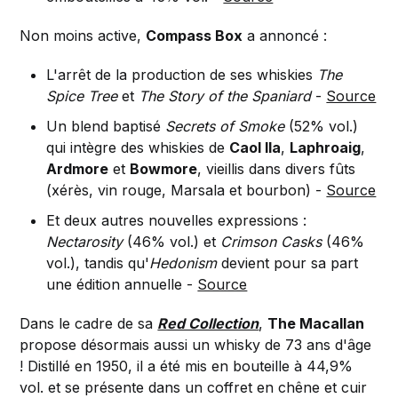
Non moins active,
Compass Box
a annoncé :
L'arrêt de la production de ses whiskies
The
Spice Tree
et
The Story of the Spaniard
-
Source
Un blend baptisé
Secrets of Smoke
(52% vol.)
qui intègre des whiskies de
Caol Ila
,
Laphroaig
,
Ardmore
et
Bowmore
, vieillis dans divers fûts
(xérès, vin rouge, Marsala et bourbon) -
Source
Et deux autres nouvelles expressions :
Nectarosity
(46% vol.) et
Crimson Casks
(46%
vol.), tandis qu'
Hedonism
devient pour sa part
une édition annuelle -
Source
Dans le cadre de sa
Red Collection
,
The Macallan
propose désormais aussi un whisky de 73 ans d'âge
! Distillé en 1950, il a été mis en bouteille à 44,9%
vol. et se présente dans un coffret en chêne et cuir